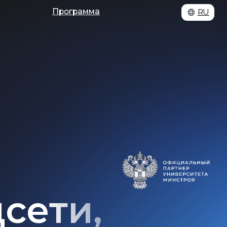
Программа
RU
ти,