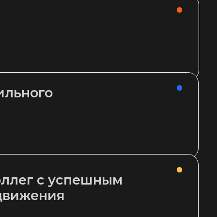
о
 успешным
ия