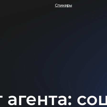
Спикеры
гента: соцсе
продвижение