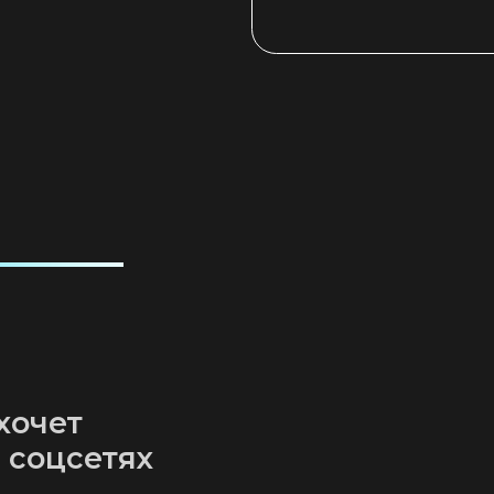
ет
цсетях