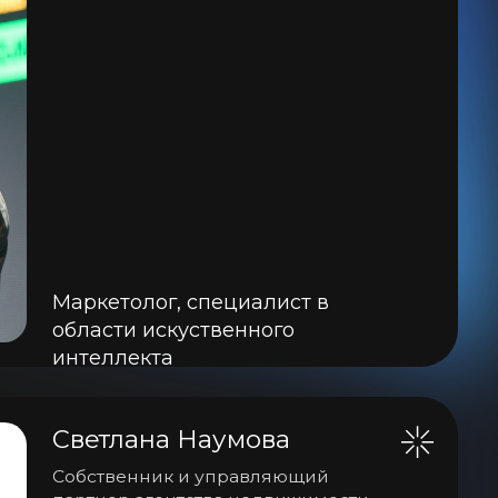
лана Наумова
енник и управляющий
р агентства недвижимости
т успешной работы, более 4000
к, более 27 млрд. проданной
жимости