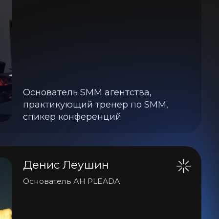
с Леушин
тель АН PLEADA
толог, специалист в
ти искуственного
лекта