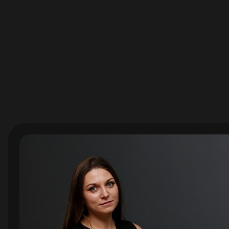
Екат
Маркет
Основ
практ
спике