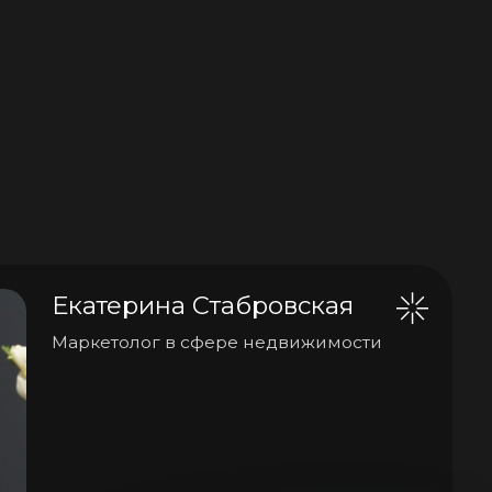
ерина Стабровская
олог в сфере недвижимости
атель SMM агентства,
икующий тренер по SMM,
р конференций