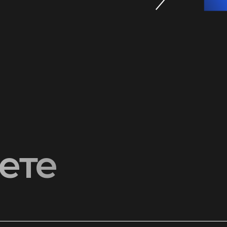
те
 услуг