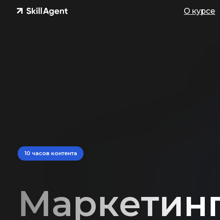
О курсе
10 часов контента
Маркетинг а
контент и 