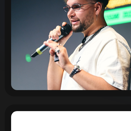
Свет
Собств
партне
25 ле
сдело
недви