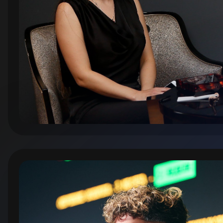
Дени
Основа
Марке
облас
интел